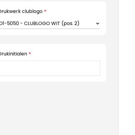
Drukwerk clublogo
*
Drukinitialen
*