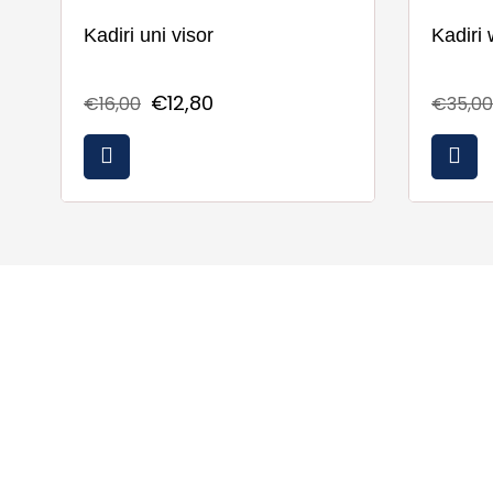
Kadiri uni visor
Kadiri
€12,80
€16,00
€35,00